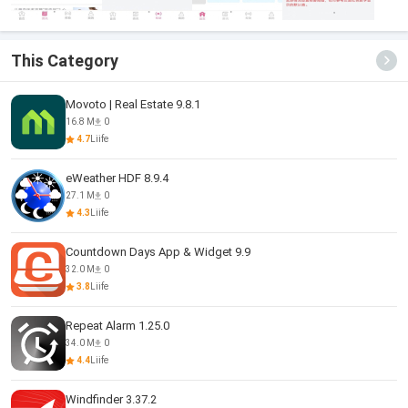
This Category
Movoto | Real Estate 9.8.1
16.8 M
0
4.7
Liife
eWeather HDF 8.9.4
27.1 M
0
4.3
Liife
Countdown Days App & Widget 9.9
32.0 M
0
3.8
Liife
Repeat Alarm 1.25.0
34.0 M
0
4.4
Liife
Windfinder 3.37.2