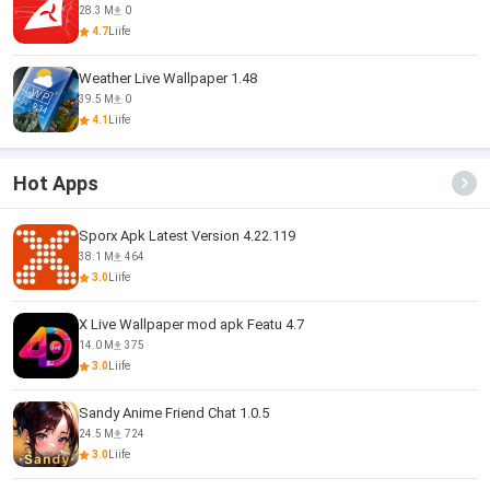
28.3 M
0
4.7
Liife
Weather Live Wallpaper 1.48
39.5 M
0
4.1
Liife
Hot Apps
Sporx Apk Latest Version 4.22.119
38.1 M
464
3.0
Liife
X Live Wallpaper mod apk Featu 4.7
14.0 M
375
3.0
Liife
Sandy Anime Friend Chat 1.0.5
24.5 M
724
3.0
Liife