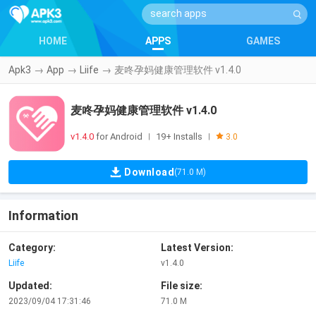
HOME
APPS
GAMES
Apk3
→
App
→
Liife
→
麦咚孕妈健康管理软件 v1.4.0
麦咚孕妈健康管理软件 v1.4.0
v1.4.0
for Android
19+ Installs
|
|
3.0
Download
(71.0 M)
Information
Category:
Latest Version:
Liife
v1.4.0
Updated:
File size:
2023/09/04 17:31:46
71.0 M