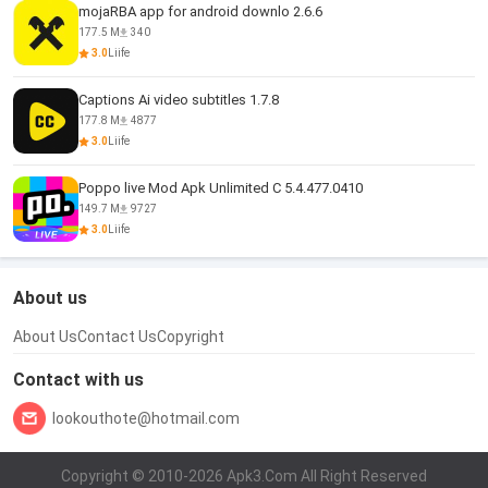
mojaRBA app for android downlo 2.6.6
177.5 M
340
3.0
Liife
Captions Ai video subtitles 1.7.8
177.8 M
4877
3.0
Liife
Poppo live Mod Apk Unlimited C 5.4.477.0410
149.7 M
9727
3.0
Liife
About us
About Us
Contact Us
Copyright
Contact with us
lookouthote@hotmail.com
Copyright © 2010-2026 Apk3.Com All Right Reserved