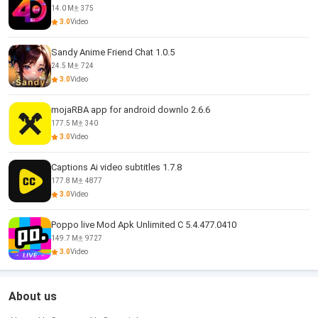
14.0 M
375
3.0
Video
Sandy Anime Friend Chat 1.0.5
24.5 M
724
3.0
Video
mojaRBA app for android downlo 2.6.6
177.5 M
340
3.0
Video
Captions Ai video subtitles 1.7.8
177.8 M
4877
3.0
Video
Poppo live Mod Apk Unlimited C 5.4.477.0410
149.7 M
9727
3.0
Video
About us