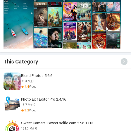
This Category
Blend Photos 5.6.6
95.3 M
0
4.4
Video
Photo Exif Editor Pro 2.4.16
15.7 M
0
3.2
Video
Sweet Camera: Sweet selfie cam 2.96.1713
131.3 M
0