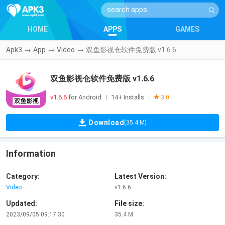
HOME
APPS
GAMES
Apk3
→
App
→
Video
→
双鱼影视仓软件免费版 v1.6.6
双鱼影视仓软件免费版 v1.6.6
v1.6.6
for Android
14+ Installs
|
|
3.0
Download
(35.4 M)
Information
Category:
Latest Version:
Video
v1.6.6
Updated:
File size:
2023/09/05 09:17:30
35.4 M