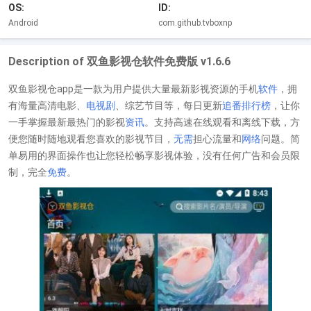
OS:
ID:
Android
com.github.tvboxnp
Description of 双鱼影视仓软件免费版 v1.6.6
双鱼影视仓app是一款为用户提供大量最新影视资源的手机
软件
，拥
有海量高清电影、
电视剧
、综艺节目等，每日更新
追番
排行榜
，让你
一手掌握最新最热门的影视
资讯
。支持高速在线观看和离线下载，方
便您随时随地观看您喜欢的影视节目，
无需
担心流量和
网络
问题。简
单易用的界面操作也让您轻松畅享影视体验，没有任何广告和会员限
制，完全
免费
。