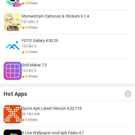
2.0
Video
MomentCam Cartoons & Stickers 6.1.4
161.6 M
0
3.9
Video
FOTO Gallery 4.00.29
10.3 M
0
2.1
Video
Grid Maker 7.3
15.3 M
0
4.4
Video
Hot Apps
Sporx Apk Latest Version 4.22.119
38.1 M
464
3.0
Video
X Live Wallpaper mod apk Featu 4.7