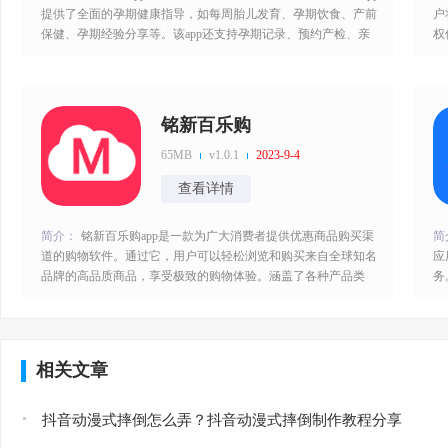
提供了全面的孕期健康指导，如每周胎儿发育、孕期饮食、产前
户
保健、孕期经验分享等。该app还支持孕期记录、预约产检、亲
权
子日记等功能。用户可以通过麦咚孕妈app轻松掌握自己和胎儿
印
的健康状态，及时获取医疗服务和孕期知识，让孕期更加轻松愉
需
快。麦咚孕妈app特色：1、提供个性化的服务，根据用户选择的
助
孕周和其他基本信
备
铭新百乐购
65MB
v1.0.1
2023-9-4
查看详情
简介：
铭新百乐购app是一款为广大消费者提供优惠商品购买渠
简
道的购物软件。通过它，用户可以轻松浏览和购买来自全球知名
应
品牌的高品质商品，享受极致的购物体验。涵盖了各种产品类
务
别，包括服装鞋帽、美妆护理、数码家电、母婴用品等等，涵盖
代
了您的日常消费需求。用户可以通过app获得最新最全的商品信
只
息和最实惠的价格，同时还可以享受到专业、迅速和贴心的客户
大
服务。铭新百乐购app特色：
便
相关文章
抖音动漫式摔倒怎么弄？抖音动漫式摔倒制作教程分享