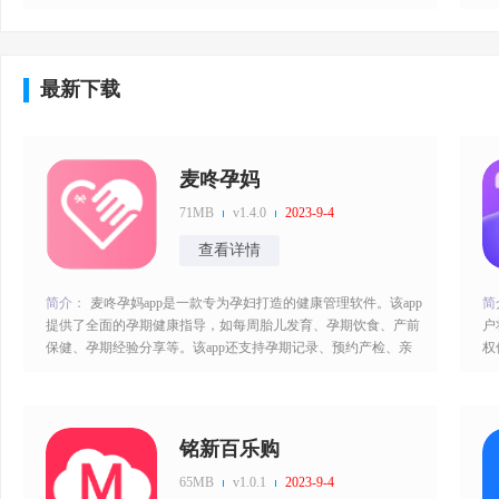
最新影视都有，轻松开启线上的追剧，随时去搜索吧。加菲猫影
源
视app官方版亮点：1、超多正版和热门影视，这是款资源超丰富
放
的手机视频播放软件；2、在线各种最新和正版影视都是免费提
源
供的，随时去追剧吧；3、随
2
最新下载
麦咚孕妈
71MB
v1.4.0
2023-9-4
查看详情
简介：
麦咚孕妈app是一款专为孕妇打造的健康管理软件。该app
简
提供了全面的孕期健康指导，如每周胎儿发育、孕期饮食、产前
户
保健、孕期经验分享等。该app还支持孕期记录、预约产检、亲
权
子日记等功能。用户可以通过麦咚孕妈app轻松掌握自己和胎儿
印
的健康状态，及时获取医疗服务和孕期知识，让孕期更加轻松愉
需
快。麦咚孕妈app特色：1、提供个性化的服务，根据用户选择的
助
孕周和其他基本信
备
铭新百乐购
65MB
v1.0.1
2023-9-4