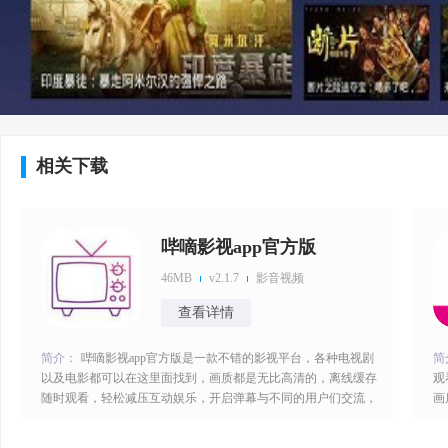
相关下载
哔嘀影视app官方版
46MB
v2.1.7
影音视频
查看详情
简介：
哔嘀影视app官方版是一款不错的影视平台，各种电视剧
简
以及电影都可以在这里面找到，画质都是无比高清的，离线缓存
观
随时观看，轻松减压互动娱乐，开启弹幕与不同的用户们交流，
画
蛮多的功能具备，安装你的需求进行使用，流畅播放不卡顿，欢
的
迎大家来这里尝试一番。哔嘀影视app官方版特色：1、影视资源
伴