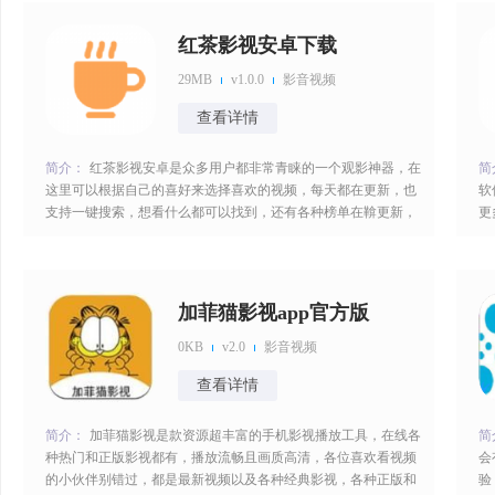
齐全，自由搜索，没有广告使用起来非常的便捷；2、包含了各
多
种电视剧以及电影，各种各
作
红茶影视安卓下载
29MB
v1.0.0
影音视频
查看详情
简介：
红茶影视安卓是众多用户都非常青睐的一个观影神器，在
简
这里可以根据自己的喜好来选择喜欢的视频，每天都在更新，也
软
支持一键搜索，想看什么都可以找到，还有各种榜单在鞥更新，
更
致力于为大家提供更多追剧的便利，还可以选择不同清晰度。红
剧
茶影视安卓下载特色1.涵盖了各类热门的影视资源，不同的类型
a
都可以看到；2.更新快，流行的一些影视和电视剧等都可以免费
索
看，还可以下载；3.不同的
精
加菲猫影视app官方版
0KB
v2.0
影音视频
查看详情
简介：
加菲猫影视是款资源超丰富的手机影视播放工具，在线各
简
种热门和正版影视都有，播放流畅且画质高清，各位喜欢看视频
会
的小伙伴别错过，都是最新视频以及各种经典影视，各种正版和
验