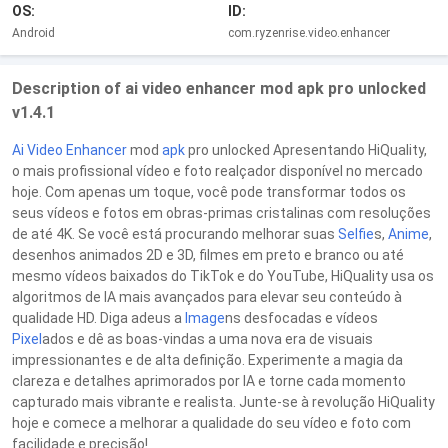
OS:
ID:
Android
com.ryzenrise.video.enhancer
Description of ai video enhancer mod apk pro unlocked
v1.4.1
Ai Video
Enhancer
mod
apk
pro unlocked Apresentando HiQuality,
o mais profissional vídeo e foto realçador disponível no mercado
hoje. Com apenas um toque, você pode transformar todos os
seus vídeos e fotos em obras-primas cristalinas com resoluções
de até 4K. Se você está procurando melhorar suas
Selfie
s,
Anime
,
desenhos animados 2D e 3D, filmes em preto e branco ou até
mesmo vídeos baixados do TikTok e do YouTube, HiQuality usa os
algoritmos de IA mais avançados para elevar seu conteúdo à
qualidade HD. Diga adeus a
Image
ns desfocadas e vídeos
Pixel
ados e dê as boas-vindas a uma nova era de visuais
impressionantes e de alta definição. Experimente a magia da
clareza e detalhes aprimorados por IA e torne cada momento
capturado mais vibrante e realista. Junte-se à revolução HiQuality
hoje e comece a melhorar a qualidade do seu vídeo e foto com
facilidade e precisão!