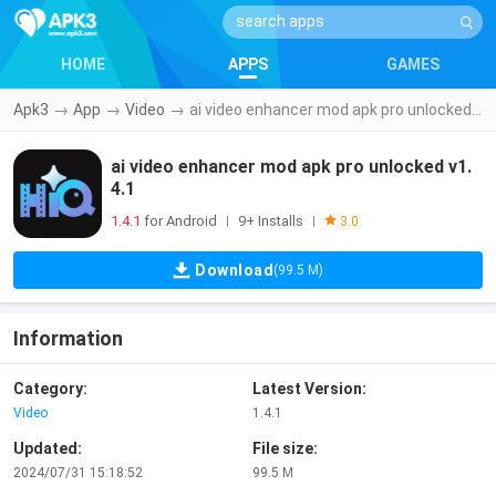
HOME
APPS
GAMES
Apk3
→
App
→
Video
→
ai video enhancer mod apk pro unlocked v1.4.1
ai video enhancer mod apk pro unlocked v1.
4.1
1.4.1
for Android
9+ Installs
|
|
3.0
Download
(99.5 M)
Information
Category:
Latest Version:
Video
1.4.1
Updated:
File size:
2024/07/31 15:18:52
99.5 M