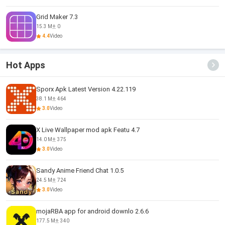
Grid Maker 7.3
15.3 M
0
4.4
Video
Hot Apps
Sporx Apk Latest Version 4.22.119
38.1 M
464
3.0
Video
X Live Wallpaper mod apk Featu 4.7
14.0 M
375
3.0
Video
Sandy Anime Friend Chat 1.0.5
24.5 M
724
3.0
Video
mojaRBA app for android downlo 2.6.6
177.5 M
340