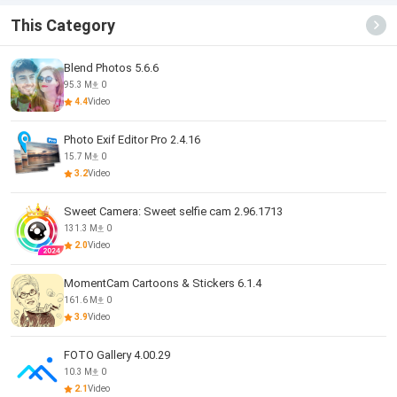
This Category
Blend Photos 5.6.6
95.3 M
0
4.4
Video
Photo Exif Editor Pro 2.4.16
15.7 M
0
3.2
Video
Sweet Camera: Sweet selfie cam 2.96.1713
131.3 M
0
2.0
Video
MomentCam Cartoons & Stickers 6.1.4
161.6 M
0
3.9
Video
FOTO Gallery 4.00.29
10.3 M
0
2.1
Video